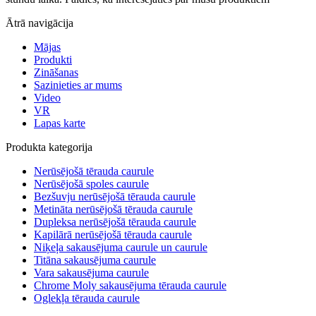
Ātrā navigācija
Mājas
Produkti
Zināšanas
Sazinieties ar mums
Video
VR
Lapas karte
Produkta kategorija
Nerūsējošā tērauda caurule
Nerūsējošā spoles caurule
Bezšuvju nerūsējošā tērauda caurule
Metināta nerūsējošā tērauda caurule
Dupleksa nerūsējošā tērauda caurule
Kapilārā nerūsējošā tērauda caurule
Niķeļa sakausējuma caurule un caurule
Titāna sakausējuma caurule
Vara sakausējuma caurule
Chrome Moly sakausējuma tērauda caurule
Oglekļa tērauda caurule