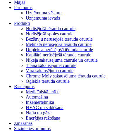
Mājas
Par mums
Uzņēmuma vēsture
Uzņēmuma ievads
Produkti
Nerūsējošā tērauda caurule
Nerūsējošā spoles caurule
Bezšuvju nerūsējošā tērauda caurule
Metināta nerūsējošā tērauda caurule
Dupleksa nerūsējošā tērauda caurule
Kapilārā nerūsējošā tērauda caurule
Niķeļa sakausējuma caurule un caurule
Titāna sakausējuma caurule
Vara sakausējuma caurule
Chrome Moly sakausējuma tērauda caurule
Oglekļa tērauda caurule
Risinājums
Medicīniskā ierīce
Automašīna
Inženiertehnika
HVAC un saldēšana
Nafta un gāze
Enerģijas ražošana
Zināšanas
Sazinieties ar mums