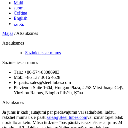
Malti
suomi
Čeština
English
عربي
Mājas
/ Atsauksmes
Atsauksmes
Sazinieties ar mums
Sazinieties ar mums
Tālr.: +86-574-88086983
Mob: +86 137 3616 4628
E -pasts: sales@steel-tubes.com
Pievienot: Suite 1604, Hongan Plaza, #258 Mirst Juaņa Ceļš,
Yinzhou Rajons, Ningbo Pilsēta, Ķīna.
Atsauksmes
Ja jums ir kādi jautājumi par piedāvājumu vai sadarbību, lūdzu,
rakstiet mums uz e-pastu
sales@steel-tubes.com
vai izmantojiet tālāk
norādīto anketu. Mūsu tirdzniecības pārstāvis sazināsies ar jums 24
stundu laikā. Paldies, ka interesējaties par mūsu produktiem