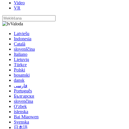
Video
VR
Valoda
Latviešu
Indonesia
Català
slovenščina
Italiano
Lietuvių
Türkçe
Polski
bosanski
dansk
فارسی
Português
Български
slovenčina
O'zbek
íslenska
Bai Miaowen
Svenska
日本語