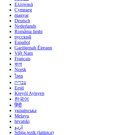
Ελληνικά
Cymraeg
magyar
Deutsch
Nederlands
România limbi
русский
Español
Gaeilgenah Éireann
Việt Nam
Français
বাংলা
Norsk
ไทย
עברית
Eesti
Kreyòl Ayisyen
한국어
हिंदी
українська
Melayu
hrvatski
اردو
Srbija jezik (latinica)