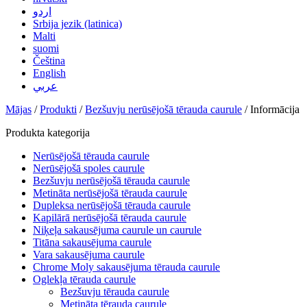
اردو
Srbija jezik (latinica)
Malti
suomi
Čeština
English
عربي
Mājas
/
Produkti
/
Bezšuvju nerūsējošā tērauda caurule
/ Informācija
Produkta kategorija
Nerūsējošā tērauda caurule
Nerūsējošā spoles caurule
Bezšuvju nerūsējošā tērauda caurule
Metināta nerūsējošā tērauda caurule
Dupleksa nerūsējošā tērauda caurule
Kapilārā nerūsējošā tērauda caurule
Niķeļa sakausējuma caurule un caurule
Titāna sakausējuma caurule
Vara sakausējuma caurule
Chrome Moly sakausējuma tērauda caurule
Oglekļa tērauda caurule
Bezšuvju tērauda caurule
Metināta tērauda caurule