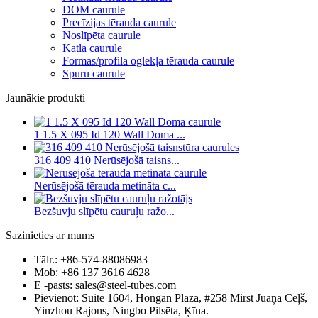
DOM caurule
Precīzijas tērauda caurule
Noslīpēta caurule
Katla caurule
Formas/profila oglekļa tērauda caurule
Spuru caurule
Jaunākie produkti
1 1.5 X 095 Id 120 Wall Doma ...
316 409 410 Nerūsējošā taisns...
Nerūsējošā tērauda metināta c...
Bezšuvju slīpētu cauruļu ražo...
Sazinieties ar mums
Tālr.: +86-574-88086983
Mob: +86 137 3616 4628
E -pasts: sales@steel-tubes.com
Pievienot: Suite 1604, Hongan Plaza, #258 Mirst Juaņa Ceļš,
Yinzhou Rajons, Ningbo Pilsēta, Ķīna.