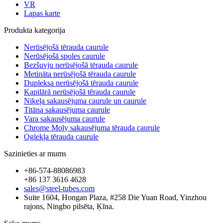
VR
Lapas karte
Produkta kategorija
Nerūsējošā tērauda caurule
Nerūsējošā spoles caurule
Bezšuvju nerūsējošā tērauda caurule
Metināta nerūsējošā tērauda caurule
Dupleksa nerūsējošā tērauda caurule
Kapilārā nerūsējošā tērauda caurule
Niķeļa sakausējuma caurule un caurule
Titāna sakausējuma caurule
Vara sakausējuma caurule
Chrome Moly sakausējuma tērauda caurule
Oglekļa tērauda caurule
Sazinieties ar mums
+86-574-88086983
+86 137 3616 4628
sales@steel-tubes.com
Suite 1604, Hongan Plaza, #258 Die Yuan Road, Yinzhou
rajons, Ningbo pilsēta, Ķīna.