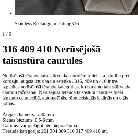
Stainless Rectangular Tubing316
1
/
6
316 409 410 Nerūsējošā
taisnstūra caurules
Nerūsējošā tērauda taisnstūrveida caurulēm ir lieliska izturība pret
koroziju, augsta izturība un estētika . 316, 409 un 410 ir trīs
izplatītas nerūsējošā tērauda kategorijas, ko izmanto taisnstūrveida
cauruļu ražošanai. Nerūsējošā tērauda taisnstūra caurules bieži
izmanto celtniecībā, automašīnās, rūpnieciskajās iekārtās un citās
jomās.
Ārējais diametrs: 5-80 mm
Sienas biezums: 0,5-6 mm
Garums: var pielāgot pēc pieprasījuma
Tērauda kategorija: 201 304 309 316 317 409 410 utt.