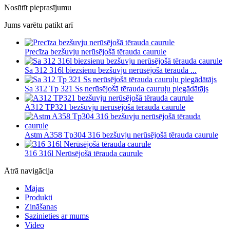
Nosūtīt pieprasījumu
Jums varētu patikt arī
Precīza bezšuvju nerūsējošā tērauda caurule
Sa 312 316l ​​biezsienu bezšuvju nerūsējošā tērauda ...
Sa 312 Tp 321 Ss nerūsējošā tērauda cauruļu piegādātājs
A312 TP321 bezšuvju nerūsējošā tērauda caurule
Astm A358 Tp304 316 bezšuvju nerūsējošā tērauda caurule
316 316l ​​Nerūsējošā tērauda caurule
Ātrā navigācija
Mājas
Produkti
Zināšanas
Sazinieties ar mums
Video