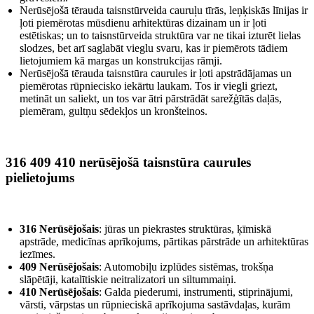
Nerūsējošā tērauda taisnstūrveida cauruļu tīrās, leņķiskās līnijas ir
ļoti piemērotas mūsdienu arhitektūras dizainam un ir ļoti
estētiskas; un to taisnstūrveida struktūra var ne tikai izturēt lielas
slodzes, bet arī saglabāt vieglu svaru, kas ir piemērots tādiem
lietojumiem kā margas un konstrukcijas rāmji.
Nerūsējošā tērauda taisnstūra caurules ir ļoti apstrādājamas un
piemērotas rūpniecisko iekārtu laukam. Tos ir viegli griezt,
metināt un saliekt, un tos var ātri pārstrādāt sarežģītās daļās,
piemēram, gultņu sēdekļos un kronšteinos.
316 409 410 nerūsējošā taisnstūra caurules
pielietojums
316 Nerūsējošais
: jūras un piekrastes struktūras, ķīmiskā
apstrāde, medicīnas aprīkojums, pārtikas pārstrāde un arhitektūras
iezīmes.
409 Nerūsējošais
: Automobiļu izplūdes sistēmas, trokšņa
slāpētāji, katalītiskie neitralizatori un siltummaiņi.
410 Nerūsējošais
: Galda piederumi, instrumenti, stiprinājumi,
vārsti, vārpstas un rūpnieciskā aprīkojuma sastāvdaļas, kurām