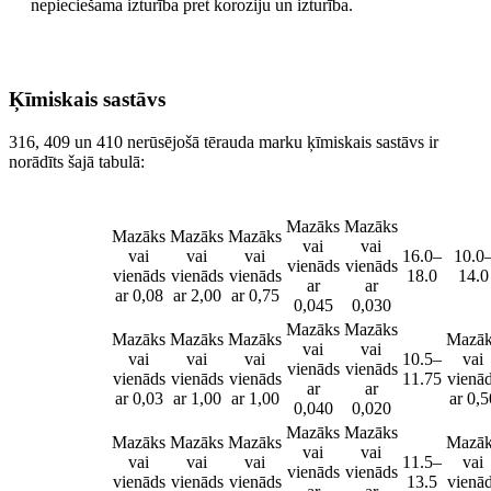
nepieciešama izturība pret koroziju un izturība.
Ķīmiskais sastāvs
316, 409 un 410 nerūsējošā tērauda marku ķīmiskais sastāvs ir
norādīts šajā tabulā:
Novērtējums
C
Mn
Si
P
S
Kr
Ni
Mazāks
Mazāks
Mazāks
Mazāks
Mazāks
vai
vai
vai
vai
vai
16.0–
10.0
316
vienāds
vienāds
vienāds
vienāds
vienāds
18.0
14.0
ar
ar
ar 0,08
ar 2,00
ar 0,75
0,045
0,030
Mazāks
Mazāks
Mazāks
Mazāks
Mazāks
Mazāk
vai
vai
vai
vai
vai
10.5–
vai
409
vienāds
vienāds
vienāds
vienāds
vienāds
11.75
vienā
ar
ar
ar 0,03
ar 1,00
ar 1,00
ar 0,5
0,040
0,020
Mazāks
Mazāks
Mazāks
Mazāks
Mazāks
Mazāk
vai
vai
vai
vai
vai
11.5–
vai
410
vienāds
vienāds
vienāds
vienāds
vienāds
13.5
vienā