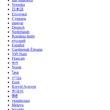
Bai Miaowen
Svenska
日本語
Ελληνικά
Cymraeg
magyar
Deutsch
Nederlands
România limbi
русский
Español
Gaeilgenah Éireann
Việt Nam
Français
বাংলা
Norsk
ไทย
עברית
Eesti
Kreyòl Ayisyen
한국어
हिंदी
українська
Melayu
hrvatski