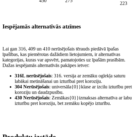
450
275
223
Iespējamās alternatīvās atzīmes
Lai gan 316, 409 un 410 nerūsējošais tērauds piedāvā īpašas
īpašības, kas piemērotas dažādiem lietojumiem, ir alternatīvas
kategorijas, kuras var apsvērt, pamatojoties uz īpašām prasībām.
Dažas iespējamās alternatīvās pakāpes ietver:
316L nerūsējošais
: 316. versija ar zemāku oglekļa saturu
labākai metināšanai un izturībai pret koroziju.
304 Nerūsējošais
: universāla{0}}klase ar izcilu izturību pret
koroziju un daudzpusību.
430 Nerūsējošais
: Zemākas{0}}izmaksas alternatīva ar labu
izturību pret koroziju, bet zemāku kopējo izturību.
Produktu izstāde