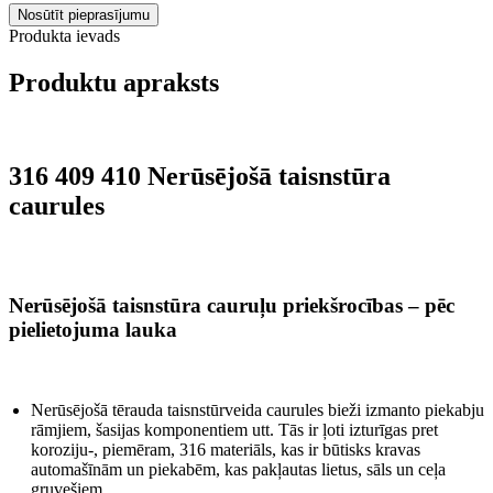
Nosūtīt pieprasījumu
Produkta ievads
Produktu apraksts
316 409 410 Nerūsējošā taisnstūra
caurules
Nerūsējošā taisnstūra cauruļu priekšrocības – pēc
pielietojuma lauka
Nerūsējošā tērauda taisnstūrveida caurules bieži izmanto piekabju
rāmjiem, šasijas komponentiem utt. Tās ir ļoti izturīgas pret
koroziju-, piemēram, 316 materiāls, kas ir būtisks kravas
automašīnām un piekabēm, kas pakļautas lietus, sāls un ceļa
gruvešiem.