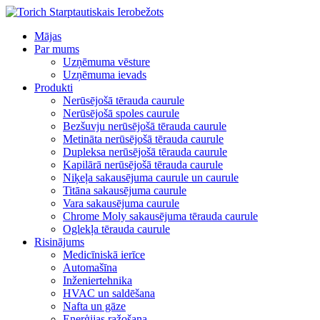
Mājas
Par mums
Uzņēmuma vēsture
Uzņēmuma ievads
Produkti
Nerūsējošā tērauda caurule
Nerūsējošā spoles caurule
Bezšuvju nerūsējošā tērauda caurule
Metināta nerūsējošā tērauda caurule
Dupleksa nerūsējošā tērauda caurule
Kapilārā nerūsējošā tērauda caurule
Niķeļa sakausējuma caurule un caurule
Titāna sakausējuma caurule
Vara sakausējuma caurule
Chrome Moly sakausējuma tērauda caurule
Oglekļa tērauda caurule
Risinājums
Medicīniskā ierīce
Automašīna
Inženiertehnika
HVAC un saldēšana
Nafta un gāze
Enerģijas ražošana