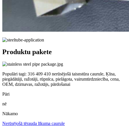
Produktu pakete
Populāri tagi: 316 409 410 nerūsējošā taisnstūra caurule, Ķīna,
piegādātāji, ražotāji, rūpnīca, pielāgota, vairumtirdzniecība, cena,
OEM, dzirnavas, ražotājs, pārdošanai
Pāri
nē
Nākamo
Nerūsējošā tērauda līkuma caurule