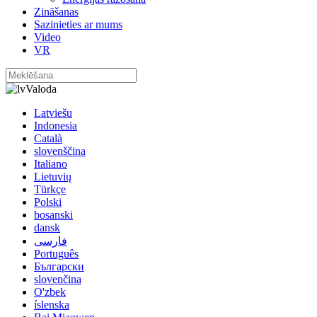
Zināšanas
Sazinieties ar mums
Video
VR
Valoda
Latviešu
Indonesia
Català
slovenščina
Italiano
Lietuvių
Türkçe
Polski
bosanski
dansk
فارسی
Português
Български
slovenčina
O'zbek
íslenska