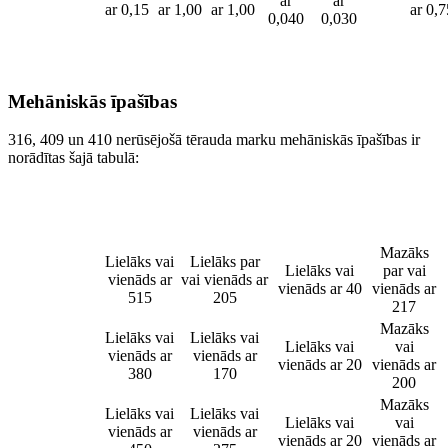
ar
ar
ar 0,15
ar 1,00
ar 1,00
ar 0,7
0,040
0,030
Mehāniskās īpašības
316, 409 un 410 nerūsējošā tērauda marku mehāniskās īpašības ir
norādītas šajā tabulā:
Stiepes
Ražas
Pagarinājums
Cietība
Novērtējums
izturība
stiprums
(%)
(HB max)
(MPa)
(MPa)
Mazāks
Lielāks vai
Lielāks par
Lielāks vai
par vai
316
vienāds ar
vai vienāds ar
vienāds ar 40
vienāds ar
515
205
217
Mazāks
Lielāks vai
Lielāks vai
Lielāks vai
vai
409
vienāds ar
vienāds ar
vienāds ar 20
vienāds ar
380
170
200
Mazāks
Lielāks vai
Lielāks vai
Lielāks vai
vai
410
vienāds ar
vienāds ar
vienāds ar 20
vienāds ar